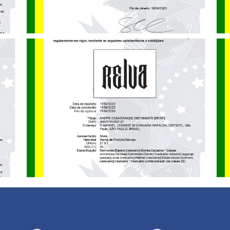
HVJ HOSPITAL VETERINÁRIO JURERÊ – MARCA REGISTRADA – CLASSE 44
RELVA – MARCA REGISTRADA – CLASSE 25