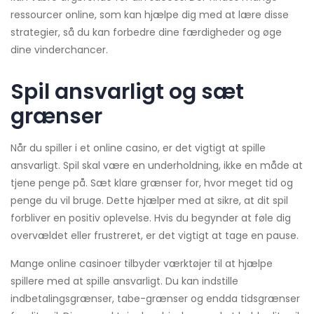
ressourcer online, som kan hjælpe dig med at lære disse
strategier, så du kan forbedre dine færdigheder og øge
dine vinderchancer.
Spil ansvarligt og sæt
grænser
Når du spiller i et online casino, er det vigtigt at spille
ansvarligt. Spil skal være en underholdning, ikke en måde at
tjene penge på. Sæt klare grænser for, hvor meget tid og
penge du vil bruge. Dette hjælper med at sikre, at dit spil
forbliver en positiv oplevelse. Hvis du begynder at føle dig
overvældet eller frustreret, er det vigtigt at tage en pause.
Mange online casinoer tilbyder værktøjer til at hjælpe
spillere med at spille ansvarligt. Du kan indstille
indbetalingsgrænser, tabe-grænser og endda tidsgrænser