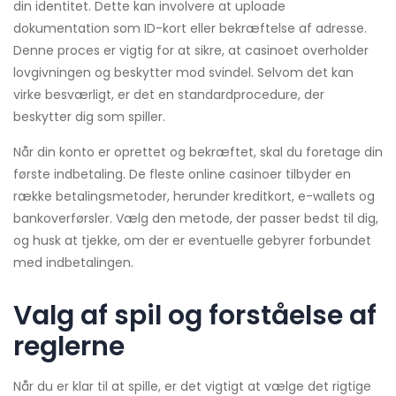
din identitet. Dette kan involvere at uploade
dokumentation som ID-kort eller bekræftelse af adresse.
Denne proces er vigtig for at sikre, at casinoet overholder
lovgivningen og beskytter mod svindel. Selvom det kan
virke besværligt, er det en standardprocedure, der
beskytter dig som spiller.
Når din konto er oprettet og bekræftet, skal du foretage din
første indbetaling. De fleste online casinoer tilbyder en
række betalingsmetoder, herunder kreditkort, e-wallets og
bankoverførsler. Vælg den metode, der passer bedst til dig,
og husk at tjekke, om der er eventuelle gebyrer forbundet
med indbetalingen.
Valg af spil og forståelse af
reglerne
Når du er klar til at spille, er det vigtigt at vælge det rigtige