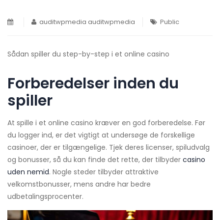
auditwpmedia auditwpmedia
Public
Sådan spiller du step-by-step i et online casino
Forberedelser inden du
spiller
At spille i et online casino kræver en god forberedelse. Før
du logger ind, er det vigtigt at undersøge de forskellige
casinoer, der er tilgængelige. Tjek deres licenser, spiludvalg
og bonusser, så du kan finde det rette, der tilbyder
casino
uden nemid
. Nogle steder tilbyder attraktive
velkomstbonusser, mens andre har bedre
udbetalingsprocenter.