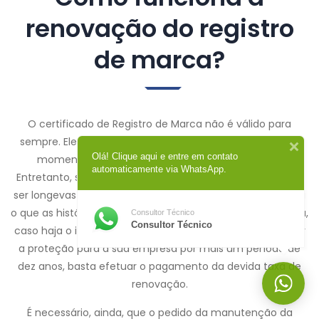
renovação do registro
de marca?
O certificado de Registro de Marca não é válido para
sempre. Ele possui uma validade de dez anos a partir do
Olá! Clique aqui e entre em contato
momento que o documento é deferido pelo INPI.
automaticamente via WhatsApp.
Entretanto, sabemos que marcas de sucesso costumam
ser longevas e esses dez anos podem parecer pouco para
o que as histórias dessas empresas mostram. Dessa forma,
Consultor Técnico
Consultor Técnico
caso haja o interesse do proprietário da marca de renovar
a proteção para a sua empresa por mais um período de
dez anos, basta efetuar o pagamento da devida taxa de
renovação.
É necessário, ainda, que o pedido da manutenção da